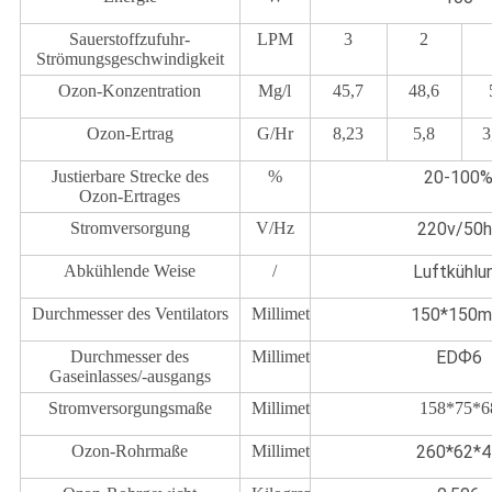
Sauerstoffzufuhr-
LPM
3
2
Strömungsgeschwindigkeit
Ozon-Konzentration
Mg/l
45,7
48,6
Ozon-Ertrag
G/Hr
8,23
5,8
3
Justierbare Strecke des
%
20-100
Ozon-Ertrages
Stromversorgung
V/Hz
220v/50h
Abkühlende Weise
/
Luftkühlu
Durchmesser des Ventilators
Millimeter
150*150
Durchmesser des
Millimeter
EDФ6
Gaseinlasses/-ausgangs
Stromversorgungsmaße
Millimeter
158*75*6
Ozon-Rohrmaße
Millimeter
260*62*4