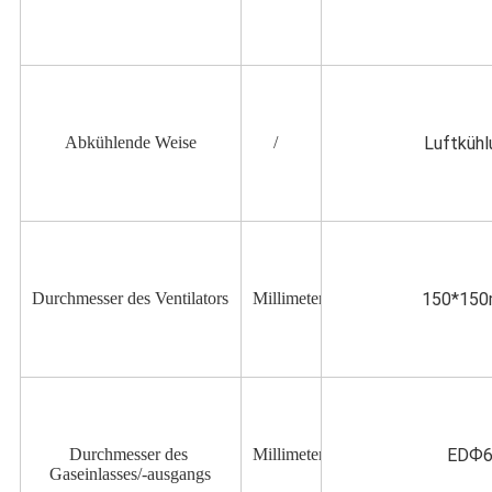
Abkühlende Weise
/
Luftkühl
Durchmesser des Ventilators
Millimeter
150*15
Durchmesser des 
Millimeter
EDФ
Gaseinlasses/-ausgangs