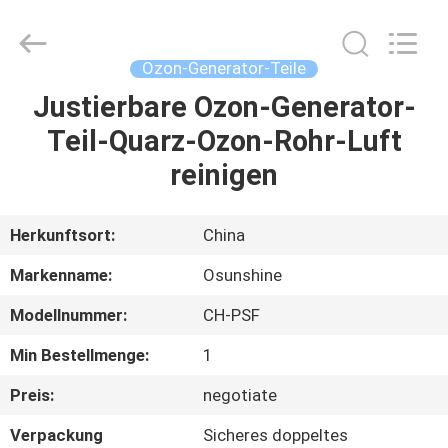
-
2026
Guangzhou OSUNSHINE Environmental Technology Co., Ltd.
All
Rights
Ozon-Generator-Teile
Reserved.
Justierbare Ozon-Generator-
HAUS
Teil-Quarz-Ozon-Rohr-Luft
PRODUKTE
reinigen
ÜBER
Herkunftsort:
China
UNS
Markenname:
Osunshine
Modellnummer:
CH-PSF
FABRIK-
Min Bestellmenge:
1
AUSFLUG
Preis:
negotiate
QUALITÄTSKONTROLLE
Verpackung
Sicheres doppeltes