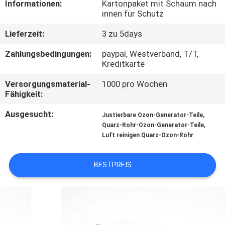
Informationen:
Kartonpaket mit Schaum nach
innen für Schutz
TRETEN
Lieferzeit:
3 zu 5days
SIE
MIT
Zahlungsbedingungen:
paypal, Westverband, T/T,
Kreditkarte
UNS
Versorgungsmaterial-
1000 pro Wochen
IN
Fähigkeit:
VERBINDUNG
Ausgesucht:
,
Justierbare Ozon-Generator-Teile
,
Quarz-Rohr-Ozon-Generator-Teile
Luft reinigen Quarz-Ozon-Rohr
NACHRICHTEN
BESTPREIS
MERCHANTS
SITEMAP