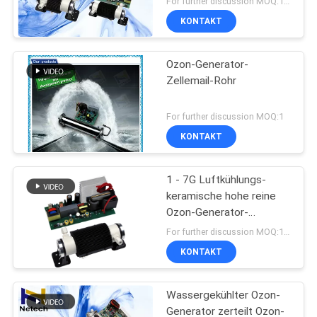
For further discussion MOQ:1 Satz
KONTAKT
Ozon-Generator-
Zellemail-Rohr
For further discussion MOQ:1
KONTAKT
1 - 7G Luftkühlungs-
keramische hohe reine
Ozon-Generator-
Rohr-/Ozon-Generator-
For further discussion MOQ:1 Satz
Teile
KONTAKT
Wassergekühlter Ozon-
Generator zerteilt Ozon-